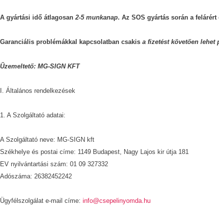
A gyártási idő átlagosan
2-5 munkanap
. Az SOS gyártás során a felárért
Garanciális problémákkal kapcsolatban csakis
a fizetést követően lehet 
Üzemeltető: MG-SIGN KFT
I. Általános rendelkezések
1. A Szolgáltató adatai:
A Szolgáltató neve: MG-SIGN kft
Székhelye és postai címe: 1149 Budapest, Nagy Lajos kir útja 181
EV nyilvántartási szám:
01 09 327332
Adószáma:
26382452242
Ügyfélszolgálat e-mail címe:
info@csepelinyomda.hu