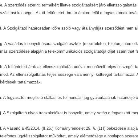
e. A szerződés szerinti termékért illetve szolgáltatásért járó ellenszolgáltatá
szállítási költséget. Az itt feltüntetett bruttó árakon felül a fogyasztónak tov
f. A Szolgáltató határozatlan időre szóló vagy átalánydíjas szerződést nem 
g. A vásárlás lebonyolítására szolgáló eszköz (mobiltelefon, telefon, interne
más szerződése alapján a telekommunikációs szolgáltatója díjat számíthat f
h. A feltüntetett árak az ellenszolgáltatás adóval megnövelt teljes összegét 
mód. Az ellenszolgáltatás teljes összege valamennyi költséget tartalmazza. A
kérdések tartalmazzák.
i. A fogyasztót megillető elállási és felmondási jog gyakorlásának határidejér
j. A Szolgáltató olyan tranzakciókat is bonyolít, amely során a fogyasztót meg
l. A Vásárló a 45/2014. (II.26.) Kormányrendelet 29. §. (1) l) bekezdése alap
telefonos ügyfélszolgálatot működtet, amely elérhetősége a honlapon szerep