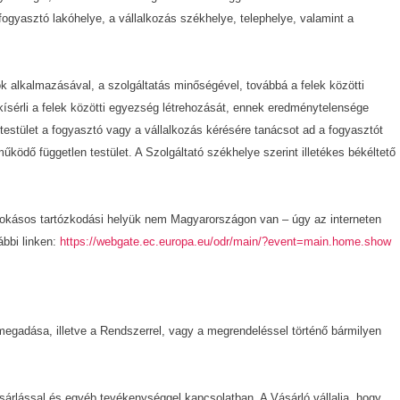
ogyasztó lakóhelye, a vállalkozás székhelye, telephelye, valamint a
ok alkalmazásával, a szolgáltatás minőségével, továbbá a felek közötti
gkísérli a felek közötti egyezség létrehozását, ennek eredménytelensége
estület a fogyasztó vagy a vállalkozás kérésére tanácsot ad a fogyasztót
űködő független testület. A Szolgáltató székhelye szerint illetékes békéltető
 szokásos tartózkodási helyük nem Magyarországon van – úgy az interneten
ábbi linken:
https://webgate.ec.europa.eu/
odr/main/?event=main.home.show
megadása, illetve a Rendszerrel, vagy a megrendeléssel történő bármilyen
vásárlással és egyéb tevékenységgel kapcsolatban. A Vásárló vállalja, hogy