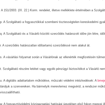
A 151/2003. (IX. 22.) Korm. rendelet, illetve melléklete értelmében a Szolgált
p. A Szolgáltató a fogyasztókkal szembeni tisztességtelen kereskedelmi gyak
q. A Szolgáltató és a Vásárló közötti szerződés határozott időre jön létre, id
r. A szerződés határozatlan időtartamú szerződéssé nem alakul át.
s. A vásárlási folyamat során a Vásárlónak az ellenérték megfizetésén túlme
t. Szolgáltató részére letétet vagy egyéb pénzügyi biztosítékot a Vásárló nem
u. A digitális adattartalom működése, műszaki védelmi intézkedések: A
bmej
tároljuk a szervereken. Ha bármelyik merevlemez megsérül, a rendszer műkö
visszaállítható.
w. A fogyasztóvédelmi közigazgatási hatósági ügyekben első fokon megyei i