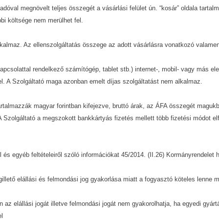
s adóval megnövelt teljes összegét a vásárlási felület ún. “kosár” oldala tarta
ábbi költsége nem merülhet fel.
alkalmaz. Az ellenszolgáltatás összege az adott vásárlásra vonatkozó valamen
tkapcsolattal rendelkező számítógép, tablet stb.) internet-, mobil- vagy más e
el. A Szolgáltató maga azonban emelt díjas szolgáltatást nem alkalmaz.
tartalmazzák magyar forintban kifejezve, bruttó árak, az ÁFA összegét magukba
 Szolgáltató a megszokott bankkártyás fizetés mellett több fizetési módot elf
ől és egyéb feltételeiről szóló információkat 45/2014. (II.26) Kormányrendelet
illető elállási és felmondási jog gyakorlása miatt a fogyasztó köteles lenne m
ján az elállási jogát illetve felmondási jogát nem gyakorolhatja, ha egyedi g
el