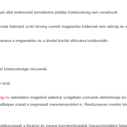
ató által értékesített termékkörre jótállási kötelezettség nem vonatkozik.
orlat tilalmáról szóló törvény szerinti magatartási kódexnek nem aláírója és
őtartama a megrendelés és a átvétel közötti időszakra korlátozódik-.
nő kötelezettségei nincsenek.
 nyújt.
egy.hu
weboldalon megjelenő adatokat szolgáltató szerverek elérhetősége évi
dőképes marad a megmaradt merevlemezekkel is. Rendszeresen mentés készül 
lletékességgel a fővárosi és megyei kormányhivatalok fogyasztóvédelmi felü