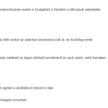
 módosításának esetén a Szolgáltató a Vásárlót a változások weboldalán
a) előtt ezeket az adatokat tanulmányozzák át, és kizárólag ennek
atás található az éppen elérhető termékekről és azok áráról, nettó formában,
egyben a alvállalkozó helyett is eljár.
etőségére címezheti.