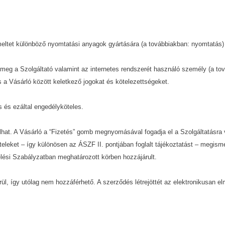
emeltet különböző nyomtatási anyagok gyártására (a továbbiakban: nyomtatás)
a meg a Szolgáltató valamint az internetes rendszerét használó személy (a t
s a Vásárló között keletkező jogokat és kötelezettségeket.
 és ezáltal engedélyköteles.
lhat. A Vásárló a “Fizetés” gomb megnyomásával fogadja el a Szolgáltatásra 
eltételeket – így különösen az ÁSZF II. pontjában foglalt tájékoztatást – meg
ési Szabályzatban meghatározott körben hozzájárult.
ül, így utólag nem hozzáférhető. A szerződés létrejöttét az elektronikusan el