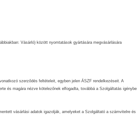
ovábbiakban: Vásárló) között nyomtatások gyártására megvásárlására
vonatkozó szerződés feltételeit, egyben jelen ÁSZF rendelkezéseit. A
ismerte és magára nézve kötelezőnek elfogadta, továbbá a Szolgáltatás igénybe
mentett vásárlási adatok igazolják, amelyeket a Szolgáltató a számvitelre és