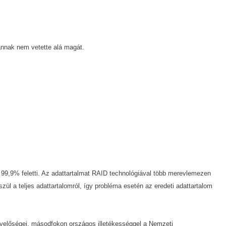
 annak nem vetette alá magát.
 99,9% feletti. Az adattartalmat RAID technológiával több merevlemezen
a teljes adattartalomról, így probléma esetén az eredeti adattartalom
gyelőségei, másodfokon országos illetékességgel a Nemzeti