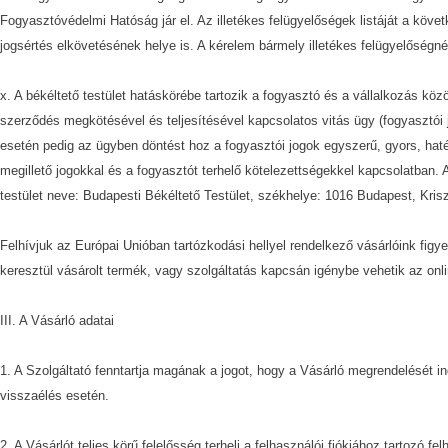
Fogyasztóvédelmi Hatóság jár el. Az illetékes felügyelőségek listáját a követ
jogsértés elkövetésének helye is. A kérelem bármely illetékes felügyelőségné
x. A békéltető testület hatáskörébe tartozik a fogyasztó és a vállalkozás kö
szerződés megkötésével és teljesítésével kapcsolatos vitás ügy (fogyasztói j
esetén pedig az ügyben döntést hoz a fogyasztói jogok egyszerű, gyors, haté
megillető jogokkal és a fogyasztót terhelő kötelezettségekkel kapcsolatban. A
testület neve: Budapesti Békéltető Testület, székhelye: 1016 Budapest, Kriszt
Felhívjuk az Európai Unióban tartózkodási hellyel rendelkező vásárlóink fi
keresztül vásárolt termék, vagy szolgáltatás kapcsán igénybe vehetik az onlin
III. A Vásárló adatai
1. A Szolgáltató fenntartja magának a jogot, hogy a Vásárló megrendelését i
visszaélés esetén.
2. A Vásárlót teljes körű felelősség terheli a felhasználói fiókjához tartozó