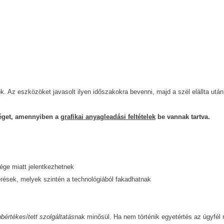
k. Az eszközöket javasolt ilyen időszakokra bevenni, majd a szél elállta után
séget, amennyiben a
grafikai anyagleadási feltételek
be vannak tartva.
ége miatt jelentkezhetnek
érések, melyek szintén a technológiából fakadhatnak
bbértékesített szolgáltatás
nak minősül. Ha nem történik egyetértés az ügyfél 