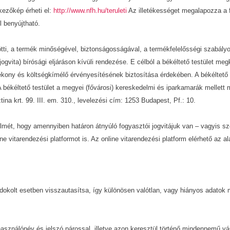
kezőkép érheti el:
http://www.nfh.hu/teruleti
Az illetékességet megalapozza a f
l benyújtható.
zötti, a termék minőségével, biztonságosságával, a termékfelelősségi szabály
ogvita) bírósági eljáráson kívüli rendezése. E célból a békéltető testület me
kony és költségkímélő érvényesítésének biztosítása érdekében. A békéltető t
 békéltető testület a megyei (fővárosi) kereskedelmi és iparkamarák mellett m
ina krt. 99. III. em. 310., levelezési cím: 1253 Budapest, Pf.: 10.
gyelmét, hogy amennyiben határon átnyúló fogyasztói jogvitájuk van – vagyis
e vitarendezési platformot is. Az online vitarendezési platform elérhető az al
ndokolt esetben visszautasítsa, így különösen valótlan, vagy hiányos adatok 
 felhasználónév és jelszó párossal, illetve azon keresztül történő mindennemű 