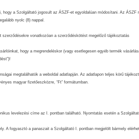
szi, hogy a Szolgáltató jogosult az ÁSZF-et egyoldalúan módosítani. Az ÁSZF
egalább nyolc (8) nappal.
kötött szerződésekre vonatkozóan a szerződéskötést megelőző tájékoztatás
 Vásárlóinkat, hogy a megrendeléskor (vagy esetlegesen egyéb termék vásárlás
ést”)!
nságai megtalálhatók a weboldal adatlapján. Az adatlapon teljes körű tájékozt
örvényes magyar fizetőeszközre, “Ft” formátumban.
ikus levelezési címe az I. pontban található. Nyomtatás esetén a Szolgáltató 
ly. A fogyasztó a panaszait a Szolgáltató I. pontban megjelölt bármely elérh