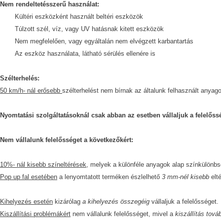
Nem rendeltetésszerű használat:
Kültéri eszközként használt beltéri eszközök
Túlzott szél, víz, vagy UV hatásnak kitett eszközök
Nem megfelelően, vagy egyáltalán nem elvégzett karbantartás
Az eszköz használata, látható sérülés ellenére is
Szélterhelés:
50 km/h- nál erősebb
szélterhelést nem bírnak az általunk felhasznált anyago
Nyomtatási szolgáltatásoknál csak abban az esetben vállaljuk a felelős
Nem vállalunk felelősséget a következőkért:
10%- nál kisebb színeltérések,
melyek a különféle anyagok alap színkülönbs
Pop up fal esetében
a lenyomtatott terméken észlelhető
3 mm-nél kisebb
elt
Kihelyezés esetén
kizárólag
a kihelyezés összegéig
vállaljuk a felelősséget.
Kiszállítási problémákért
nem vállalunk felelősséget, mivel a
kiszállítás tová