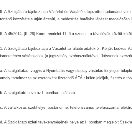
8. A Szolgáltató tájékoztatja Vásárlót és Vásárló kifejezetten tudomásul ve
történő közzététele útján értesíti, a módosítás hatályba lépését megelőzően l
II. A 45/2014. (II. 26) Korm. rendelet 11. §-a szerinti, a távollévők között 
1. A Szolgáltató tájékoztatja a Vásárlót az alábbi adatokról. Kérjük kedves
ismeretében vásároljanak (a jogszabály szóhasználatával: “kössenek szerződ
a. A szolgáltatás, vagyis a Nyomtatás vagy display vásárlás lényeges tulajdo
amely tartalmazza az esetenként fizetendő ÁFÁ-t külön jelöljük, fizetés a t
b. A szolgáltató neve az I. pontban található.
c. A vállalkozás székhelye, postai címe, telefonszáma, telefaxszáma, elektron
d. A Szolgáltató üzleti tevékenységének helye az I. pontban megjelölt Székhe