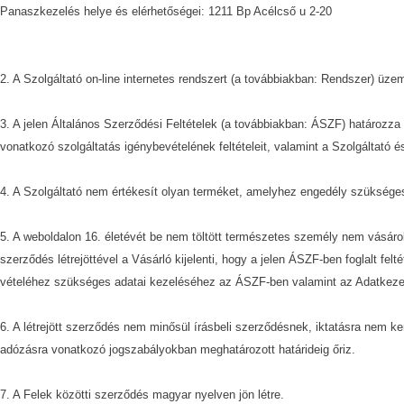
Panaszkezelés helye és elérhetőségei: 1211 Bp Acélcső u 2-20
2. A Szolgáltató on-line internetes rendszert (a továbbiakban: Rendszer) üz
3. A jelen Általános Szerződési Feltételek (a továbbiakban: ÁSZF) határozz
vonatkozó szolgáltatás igénybevételének feltételeit, valamint a Szolgáltató é
4. A Szolgáltató nem értékesít olyan terméket, amelyhez engedély szükséges
5. A weboldalon 16. életévét be nem töltött természetes személy nem vásáro
szerződés létrejöttével a Vásárló kijelenti, hogy a jelen ÁSZF-ben foglalt f
vételéhez szükséges adatai kezeléséhez az ÁSZF-ben valamint az Adatkezel
6. A létrejött szerződés nem minősül írásbeli szerződésnek, iktatásra nem ker
adózásra vonatkozó jogszabályokban meghatározott határideig őriz.
7. A Felek közötti szerződés magyar nyelven jön létre.