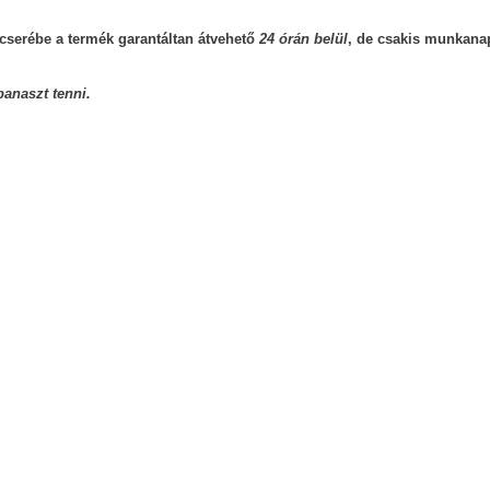
 cserébe a termék garantáltan átvehető
24 órán belül
, de csakis munkanap
panaszt tenni.