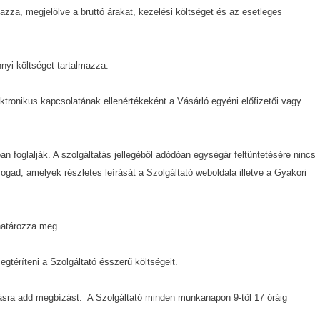
lmazza, megjelölve a bruttó árakat, kezelési költséget és az esetleges
nyi költséget tartalmazza.
lektronikus kapcsolatának ellenértékeként a Vásárló egyéni előfizetői vagy
n foglalják. A szolgáltatás jellegéből adódóan egységár feltüntetésére nincs
ogad, amelyek részletes leírását a Szolgáltató weboldala illetve a Gyakori
 határozza meg.
egtéríteni a Szolgáltató ésszerű költségeit.
yártásra add megbízást. A Szolgáltató minden munkanapon 9-től 17 óráig