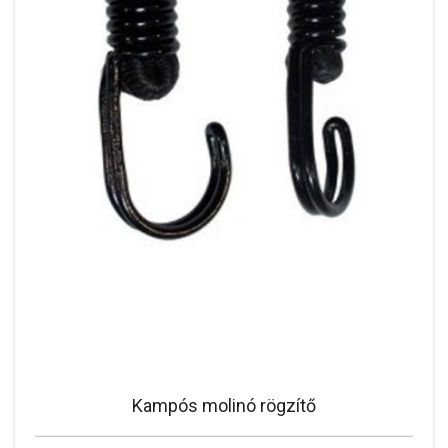
Kampós molinó rögzítő