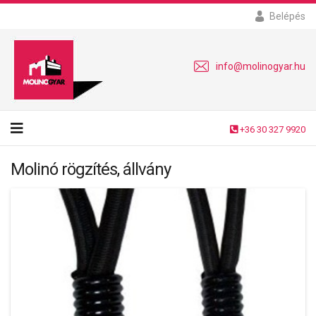
Belépés
info@molinogyar.hu
+36 30 327 9920
Molinó rögzítés, állvány