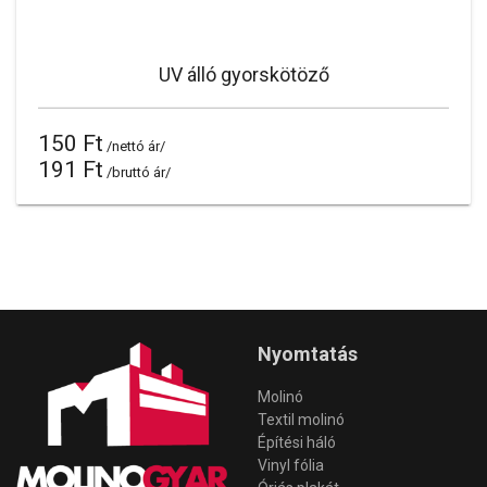
UV álló gyorskötöző
150 Ft
/nettó ár/
191 Ft
/bruttó ár/
Nyomtatás
Molinó
Textil molinó
Építési háló
Vinyl fólia