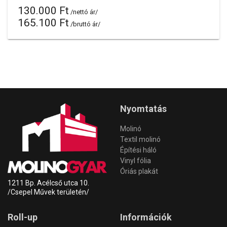
130.000 Ft
/nettó ár/
165.100 Ft
/bruttó ár/
Nyomtatás
Molinó
Textil molinó
Építési háló
Vinyl fólia
Óriás plakát
1211 Bp. Acélcső utca 10.
/Csepel Művek területén/
Roll-up
Információk