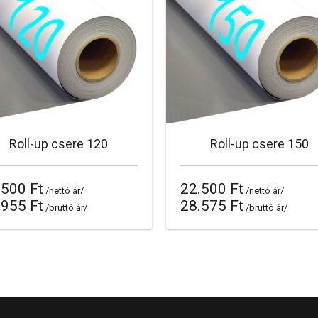
Roll-up csere 120
Roll-up csere 150
.500 Ft
22.500 Ft
/nettó ár/
/nettó ár/
.955 Ft
28.575 Ft
/bruttó ár/
/bruttó ár/