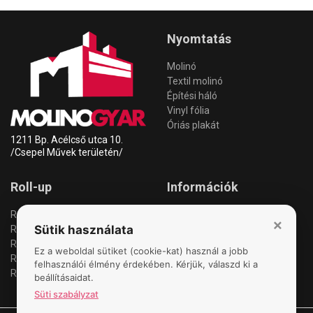
Nyomtatás
Molinó
Textil molinó
Építési háló
Vinyl fólia
Óriás plakát
1211 Bp. Acélcső utca 10.
/Csepel Művek területén/
Roll-up
Információk
Roll-up standard
Anyagleadás
×
Sütik használata
Roll-up pémium
Garancia
Roll-up két oldalas
Szállítás/Fizetés
Ez a weboldal sütiket (cookie-kat) használ a jobb
Roll-up óriás
Kapcsolat
felhasználói élmény érdekében. Kérjük, válaszd ki a
Roll-up csere
Cookie szabályzat
beállításaidat.
Süti szabályzat