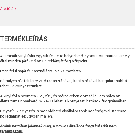
/nettó ár/
TERMÉKLEÍRÁS
A laminált Vinyl fólia egy sík felületre helyezhető, nyomtatott matrica, amely
által minden járókelő az Ön reklámját fogja figyelni.
Ezen felül saját felhasználásra is alkalmazható.
Bármilyen sík felületre való ragasztásával, kasírozásával hangulatosabbá
tehetjük környezetünket.
A vinyl fólia nyomata UV-, víz-, és mérsékelten dörzsálló, laminálva az
élettartama növelhető. 3-5 év is lehet, a környezeti hatások függvényében.
Helyszíni kihelyezés is megoldható alvállalkozónk segítségével. Keresse
kollegánkat ez úgyben mailen.
Áraink nettóban jelennek meg, a 27%-os általános forgalmi adót nem
tartalmazzák.