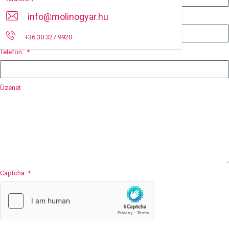
info@molinogyar.hu
E-mail:
*
+36 30 327 9920
Telefon:
*
Üzenet
Captcha
*