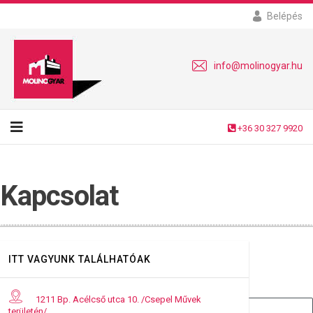
Belépés
info@molinogyar.hu
+36 30 327 9920
Kapcsolat
ITT VAGYUNK TALÁLHATÓAK
Név:
*
1211 Bp. Acélcső utca 10. /Csepel Művek
területén/