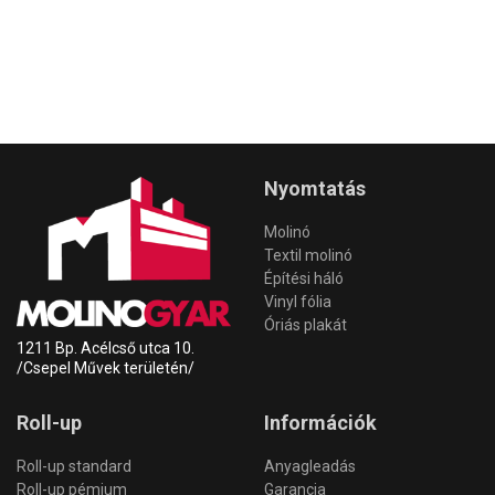
Nyomtatás
Molinó
Textil molinó
Építési háló
Vinyl fólia
Óriás plakát
1211 Bp. Acélcső utca 10.
/Csepel Művek területén/
Roll-up
Információk
Roll-up standard
Anyagleadás
Roll-up pémium
Garancia