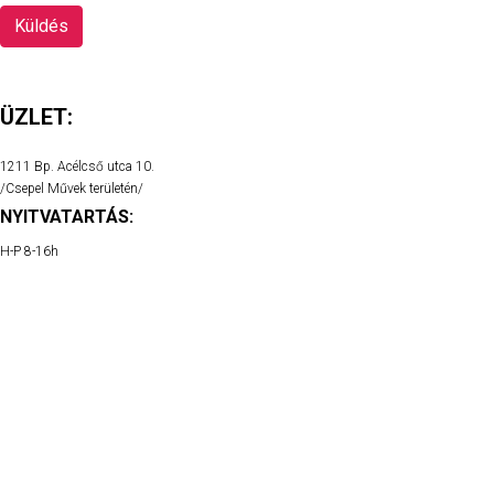
Küldés
ÜZLET:
1211 Bp. Acélcső utca 10.
/Csepel Művek területén/
NYITVATARTÁS:
H-P 8-16h