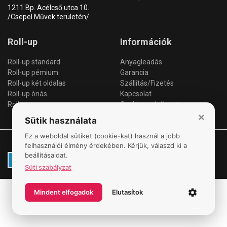
1211 Bp. Acélcső utca 10.
/Csepel Művek területén/
Roll-up
Információk
Roll-up standard
Anyagleadás
Roll-up pémium
Garancia
Roll-up két oldalas
Szállítás/Fizetés
Roll-up óriás
Kapcsolat
Roll-up csere
Cookie szabályzat
×
Sütik használata
Ez a weboldal sütiket (cookie-kat) használ a jobb
© 2026 All Rights Reserved. MOLINÓGYÁR
felhasználói élmény érdekében. Kérjük, válaszd ki a
beállításaidat.
Süti szabályzat
Mindent elfogadok
Elutasítok