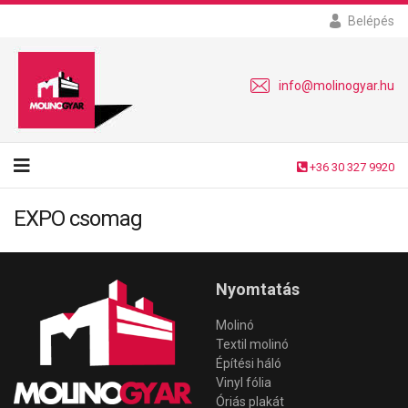
Belépés
info@molinogyar.hu
+36 30 327 9920
EXPO csomag
Nyomtatás
Molinó
Textil molinó
Építési háló
Vinyl fólia
Óriás plakát