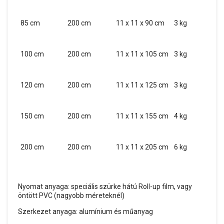
85 cm
200 cm
11 x 11 x 90 cm
3 kg
100 cm
200 cm
11 x 11 x 105 cm
3 kg
120 cm
200 cm
11 x 11 x 125 cm
3 kg
150 cm
200 cm
11 x 11 x 155 cm
4 kg
200 cm
200 cm
11 x 11 x 205 cm
6 kg
Nyomat anyaga: speciális szürke hátú Roll-up film, vagy
öntött PVC (nagyobb méreteknél)
Szerkezet anyaga: alumínium és műanyag