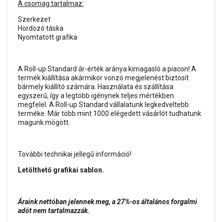
A csomag tartalmaz:
Szerkezet
Hordozó táska
Nyomtatott grafika
A Roll-up Standard ár-érték aránya kimagasló a piacon! A
termék kiállítása akármikor vonzó megjelenést biztosít
bármely kiállító számára. Használata és szállítása
egyszerű, így a legtöbb igénynek teljes mértékben
megfelel. A Roll-up Standard vállalatunk legkedveltebb
terméke. Már több mint 1000 elégedett vásárlót tudhatunk
magunk mögött.
További technikai jellegű információ!
Letölthető grafikai sablon.
Áraink nettóban jelennek meg, a 27%-os általános forgalmi
adót nem tartalmazzák.