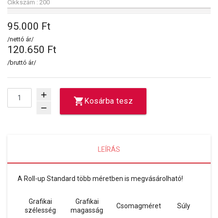
Cikkszám : 200
95.000 Ft
/nettó ár/
120.650 Ft
/bruttó ár/
add
Kosárba tesz
remove
LEÍRÁS
A Roll-up Standard több méretben is megvásárolható!
Grafikai
Grafikai
Csomagméret
Súly
szélesség
magasság