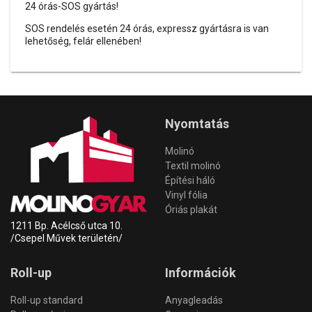
24 órás-SOS gyártás!
SOS rendelés esetén 24 órás, expressz gyártásra is van
lehetőség, felár ellenében!
Nyomtatás
Molinó
Textil molinó
Építési háló
Vinyl fólia
Óriás plakát
1211 Bp. Acélcső utca 10.
/Csepel Művek területén/
Roll-up
Információk
Roll-up standard
Anyagleadás