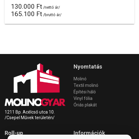
130.000 Ft
/nettó ár/
165.100 Ft
/bruttó ár/
Nyomtatás
Molinó
Textil molinó
Építési háló
Vinyl fólia
Óriás plakát
1211 Bp. Acélcső utca 10.
/Csepel Művek területén/
Roll-up
Információk